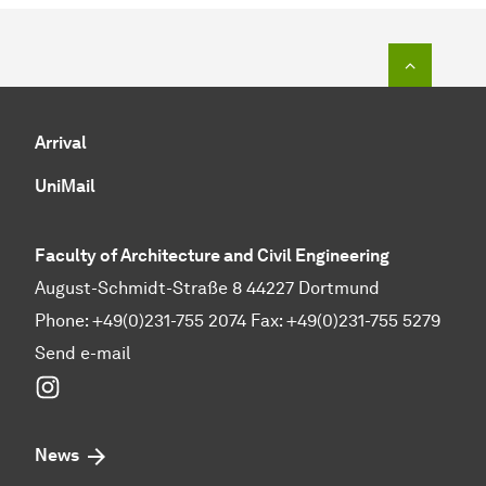
To top o
Arrival
UniMail
Faculty of Architecture and Civil Engineering
August-Schmidt-Straße 8 44227 Dortmund
Phone: +49(0)231-755 2074 Fax: +49(0)231-755 5279
Send e-mail
Instagram
News