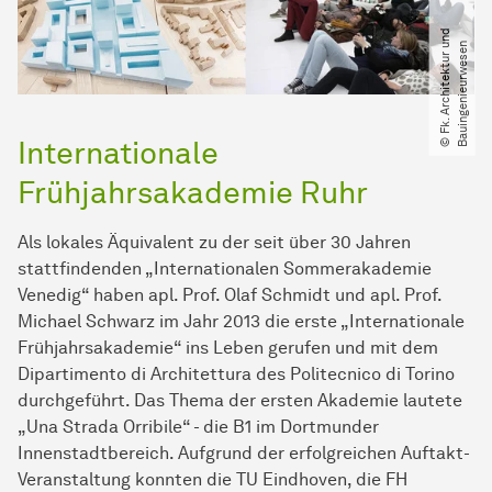
©
F
k.
A
r
c
h
i
t
e
k
t
u
r
n
d
B
a
u
i
n
g
e
n
i
e
u
r
w
e
s
e
u
n
Internationale
Frühjahrsakademie Ruhr
Als lokales Äquivalent zu der seit über 30 Jahren
stattfindenden „Internationalen Sommerakademie
Venedig“ haben apl. Prof. Olaf Schmidt und apl. Prof.
Michael Schwarz im Jahr 2013 die erste „Internationale
Frühjahrsakademie“ ins Leben gerufen und mit dem
Dipartimento di Architettura des Politecnico di Torino
durchgeführt. Das Thema der ersten Akademie lautete
„Una Strada Orribile“ - die B1 im Dortmunder
Innenstadtbereich. Aufgrund der erfolgreichen Auftakt-
Veranstaltung konnten die TU Eindhoven, die FH