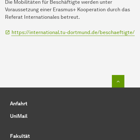
Die Mobilitäten für Beschäftigte werden unter
Voraussetzung einer Erasmus+ Kooperation durch das
Referat Internationales betreut.
https://international.tu-dortmund.de/beschaeftigte/
Zum Seit
Anfahrt
UniMail
Fakultät