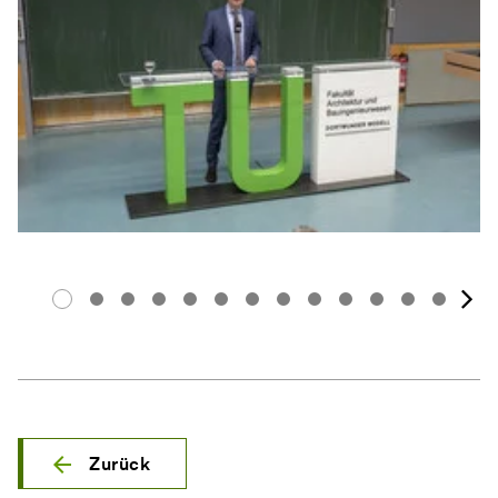
N
Zurück