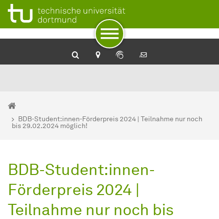
Zum Navigationspfad
Zur Navigation
Zum Schnellzugriff
Zum Fuß der Seite mit weiteren Services
Zum Inhalt
Zur Startseite
Sie sind hier:
Fakultät Architektur und Bauingenieurwesen - Startseite
BDB-Student:innen-Förderpreis 2024 | Teilnahme nur noch
bis 29.02.2024 möglich!
BDB-Student:innen-
Förderpreis 2024 |
Teilnahme nur noch bis