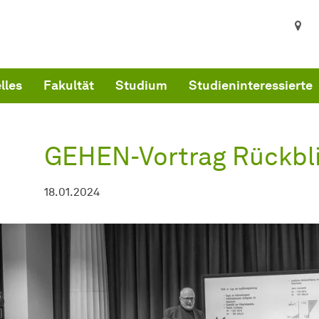
ind hier:
kultät Architektur und Bauingenieurwesen - Startseite
GEHEN-Vortrag Rückblick
lles
Fakultät
Studium
Studieninteressierte
GEHEN-Vortrag Rückbl
18.01.2024