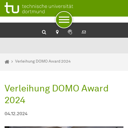
Zum Navigationspfad
Zur Navigation
Zum Schnellzugriff
Zum Fuß der Seite mit weiteren Services
Zum Inhalt
Zur Startseite
Sie sind hier:
Fakultät Architektur und Bauingenieurwesen - Startseite
Verleihung DOMO Award 2024
Verleihung DOMO Award
2024
04.12.2024