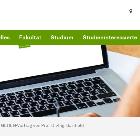
lles
Fakultät
Studium
Studieninteressierte
ind hier:
kultät Architektur und Bauingenieurwesen - Startseite
GEHEN-Vortrag von Prof. Dr.-Ing. Barthold