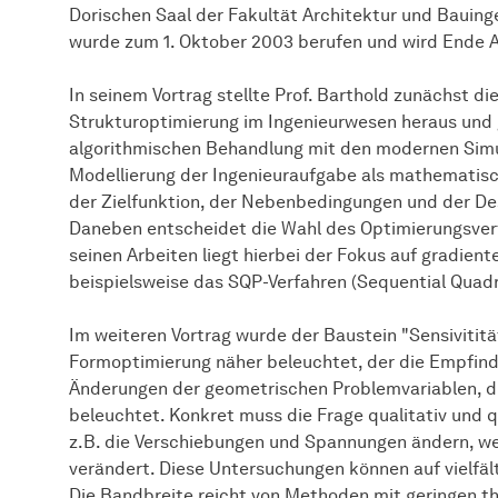
Dorischen Saal der Fakultät Architektur und Bauing
wurde zum 1. Oktober 2003 berufen und wird Ende 
In seinem Vortrag stellte Prof. Barthold zunächst d
Strukturoptimierung im Ingenieurwesen heraus und g
algorithmischen Behandlung mit den modernen Simu
Modellierung der Ingenieuraufgabe als mathematis
der Zielfunktion, der Nebenbedingungen und der Desi
Daneben entscheidet die Wahl des Optimierungsverf
seinen Arbeiten liegt hierbei der Fokus auf gradient
beispielsweise das SQP-Verfahren (Sequential Quadr
Im weiteren Vortrag wurde der Baustein "Sensivititä
Formoptimierung näher beleuchtet, der die Empfindl
Änderungen der geometrischen Problemvariablen, d.
beleuchtet. Konkret muss die Frage qualitativ und 
z.B. die Verschiebungen und Spannungen ändern, we
verändert. Diese Untersuchungen können auf vielfäl
Die Bandbreite reicht von Methoden mit geringen 