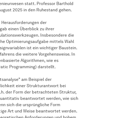
enieurwesen statt. Professor Barthold
August 2025 in den Ruhestand gehen.
ie Herausforderungen der
ab einen Überblick zu ihrer
lationswerkzeugen. Insbesondere die
che Optimierungsaufgabe mittels Wahl
gnvariablen ist ein wichtiger Baustein.
ahrens die weitere Vorgehensweise. In
enbasierte Algorithmen, wie es
atic Programming) darstellt.
tsanalyse" am Beispiel der
ichkeit einer Strukturantwort bei
h. der Form der betrachteten Struktur,
quantitativ beantwortet werden, wie sich
nn sich die ursprüngliche Form
tige Art und Weise beantwortet werden.
theoretischen Anforderungen und hohem