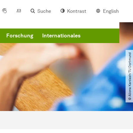
Suche
Kontrast
English
Forschung
Internationales
© Aliona Kardash​/​TU Dortmund