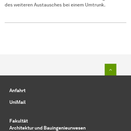
des weiteren Austausches bei einem Umtrunk.
Zum Seit
Anfahrt
UniMail
Fakultät
Architektur und Bauingenieurwesen