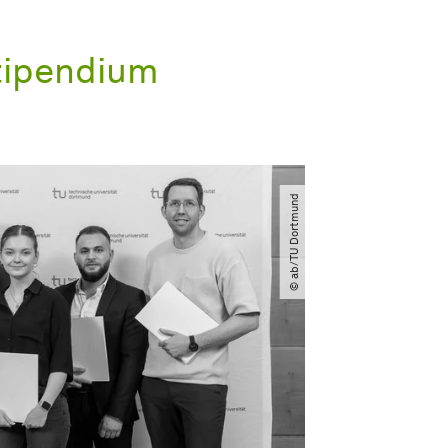
tipendium
© ab​/​TU Dortmund