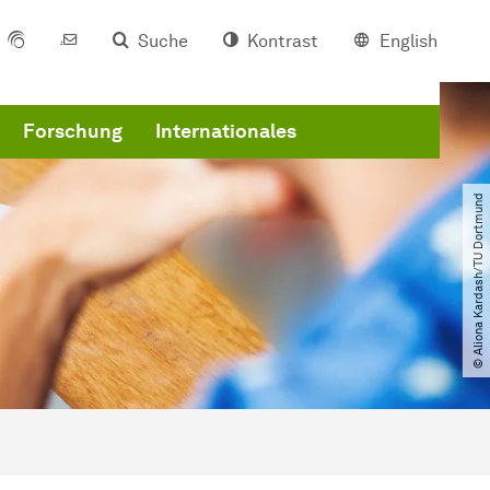
Suche
Kontrast
English
Forschung
Internationales
© Aliona Kardash​/​TU Dortmund