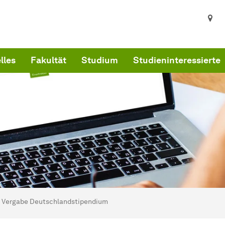
lles
Fakultät
Studium
Studieninteressierte
ind hier:
kultät Architektur und Bauingenieurwesen - Startseite
Vergabe Deutschlandstipendium